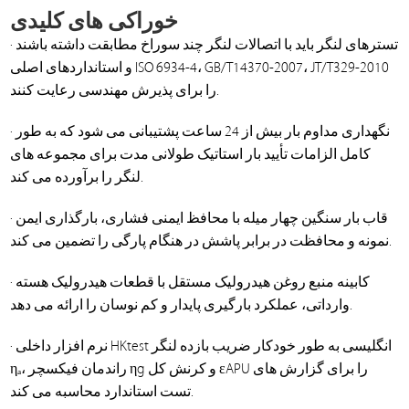
خوراکی های کلیدی
· تسترهای لنگر باید با اتصالات لنگر چند سوراخ مطابقت داشته باشند
و استانداردهای اصلی ISO 6934-4، GB/T14370-2007، JT/T329-2010
را برای پذیرش مهندسی رعایت کنند.
· نگهداری مداوم بار بیش از 24 ساعت پشتیبانی می شود که به طور
کامل الزامات تأیید بار استاتیک طولانی مدت برای مجموعه های
لنگر را برآورده می کند.
· قاب بار سنگین چهار میله با محافظ ایمنی فشاری، بارگذاری ایمن
نمونه و محافظت در برابر پاشش در هنگام پارگی را تضمین می کند.
· کابینه منبع روغن هیدرولیک مستقل با قطعات هیدرولیک هسته
وارداتی، عملکرد بارگیری پایدار و کم نوسان را ارائه می دهد.
· نرم افزار داخلی HKtest انگلیسی به طور خودکار ضریب بازده لنگر
ηₐ، راندمان فیکسچر ηg و کرنش کل εAPU را برای گزارش های
تست استاندارد محاسبه می کند.