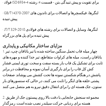
· فولاد ISO 6934-4 برای تقویت و پیش تنیدگی بتن - قسمت 4: رشته
· GB/T14370-2007 لنگرها، فیکسچرها و اتصالات برای تاندون های
پیش تنیده
· JT/T 329-2010 لنگرها، وسایل و اتصالات برای رشته های فولادی
پیش تنیده برای پل های بزرگراه
مزایای ساختار مکانیکی و پایداری
1. چهار میله قاب تحمل سنگین ساخته شده با تیر یاتاقان چپ، تیر
یاتاقان راست، میله های کراوات متقاطع، تیر جدا کننده و مهره های
ثابت برای تشکیل یک قاب بار بسته سفت و سخت. توری ایمنی فشار
کش کل قاب را برای بارگیری آسان نمونه و محافظت در برابر
پاشش در هنگام شکستن نمونه ها تحت کشش می پوشاند. صفحات
پشتی حلقه های لنگر را ثابت می کنند، در حالی که سنسورهای بار
ستون، جک هسته ای را برای انتقال دقیق نیرو به هم متصل می کنند.
2. مجموعه سنجش جابجایی با دقت بالا روی پیستون جک از طریق
هسته برای ردیابی حرکت سیلندر نصب شده است. رمزگذار