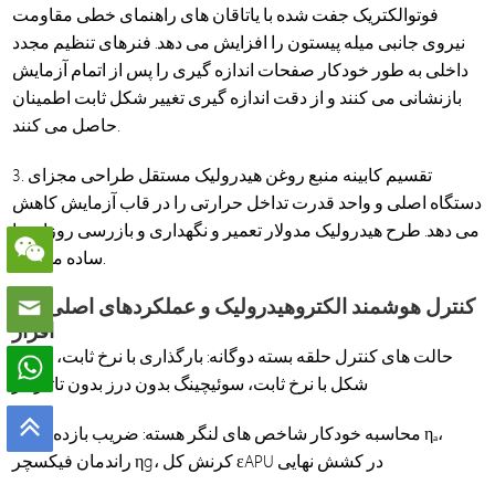
فوتوالکتریک جفت شده با یاتاقان های راهنمای خطی مقاومت
نیروی جانبی میله پیستون را افزایش می دهد. فنرهای تنظیم مجدد
داخلی به طور خودکار صفحات اندازه گیری را پس از اتمام آزمایش
بازنشانی می کنند و از دقت اندازه گیری تغییر شکل ثابت اطمینان
حاصل می کنند.
3. تقسیم کابینه منبع روغن هیدرولیک مستقل طراحی مجزای
دستگاه اصلی و واحد قدرت تداخل حرارتی را در قاب آزمایش کاهش
می دهد. طرح هیدرولیک مدولار تعمیر و نگهداری و بازرسی روزانه را
ساده می کند.
کنترل هوشمند الکتروهیدرولیک و عملکردهای اصلی نرم
افزار
· حالت های کنترل حلقه بسته دوگانه: بارگذاری با نرخ ثابت، تغییر
شکل با نرخ ثابت، سوئیچینگ بدون درز بدون تاثیر بار
· محاسبه خودکار شاخص های لنگر هسته: ضریب بازده لنگر ηₐ،
راندمان فیکسچر ηg، کرنش کل εAPU در کشش نهایی