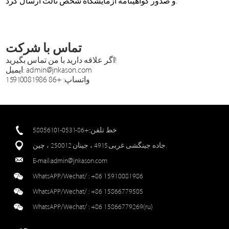
و صدور گواهینامه آزمایشگاه شخص ثالث ارسال کرد.
تماس با شرکت
اگر علاقه دارید با من تماس بگیرید!
ایمیل: admin@jnkason.com
واتساپ: +86 15910081986
خط تلفن::+86-0531-58056101
جاده جینگشی غربی 4915 ، جینان 250012 ، چین.
E-mail:
admin@jnkason.com
WhatsAPP/Wechat/ :
+86 15910081986
WhatsAPP/Wechat/ :
+86 15866779505
WhatsAPP/Wechat/ :
+86 15866779269(ru)