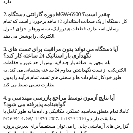
دارد.
2. دوره گارانتی دستگاه MGW-6500 چقدر است؟
کل دستگاه از یک ضمانت استاندارد 12 ماهه برخوردار است که تمام
وسایل استاندارد، قطعات هیدرولیک، سنسورها و اجزای کنترل
الکتریکی را پوشش می دهد.
3. آیا دستگاه می تواند بدون مراقبت برای تست های
نگهداری بار استاتیک 24 ساعته کار کند؟
بله. مجهز به اضافه بار چند لایه، بیش از حد عبور و حفاظت
الکتریکی، از تست نگهداشتن مداوم 24 ساعته پشتیبانی می کند، به
طور خودکار تمام داده ها و منحنی های تست تمام فرآیند را بدون
نظارت دستی ضبط می کند.
4. آیا نتایج آزمون توسط مراجع بازرسی مهندسی و
گواهینامه پذیرفته می شود؟
کاملا. تمام منطق محاسبه عملکرد مکانیکی و داده ها به طور کامل با
ISO 6934-4، GB/T14370-2007، JT/T329-2010 مطابقت دارند و
گزارش های آزمایشی چاپی را می توان مستقیماً برای پذیرش پروژه