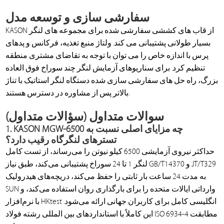
سفارشی سازی و توسعه مدل
KASON از قاب های کششی سفارشی شده برای مجموعه های لنگر
بسیار طولانی پشتیبانی می کند. ولتاژ منبع تغذیه، فرکانس و پدهای
پرس با اندازه خاص را می توان با توجه به تقاضای مشتری منطقه
تنظیم کرد. برای سناریوهای آزمایش لنگر چند سوراخ فوق العاده
بزرگ، راه حل های سفارشی سازی شده دستگاه لنگر استاتیک با تناژ
بالاتر پس از مشاوره در دسترس هستند.
سوالات متداول (سؤالات متداول)
1. KASON MGW-6500 چه مزایای اصلی نسبت به
تسترهای لنگرگاه رقیب دارد؟
حداکثر نیروی آزمایشی 6500 کیلو نیوتن را می‌رساند، از تست کامل
لنگر 1 تا 24 سوراخ پشتیبانی می‌کند، طبق نیاز GB/T14370 و JT/T329
به مدت 24 ساعت بار ثابتی را حفظ می‌کند، دریچه‌های هیدرولیک
SUN وارداتی ایالات متحده را برای بارگذاری روان استفاده می‌کند، و
با نرم‌افزار HKtest انگلیسی کامل برای کاربران جهانی ارائه می‌شود.
این کاملاً با استانداردهای بین المللی رشته فولاد ISO 6934-4 مطابقت