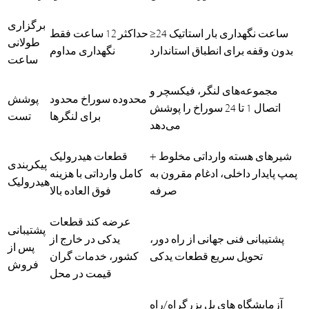
برگزاری
≥24 ساعت نگهداری بار استاتیک
حداکثر 12 ساعت فقط
طولانی
بدون وقفه برای انطباق استاندارد
نگهداری مداوم
ساعت
مجموعه‌های لنگر، فیکسچر و
محدوده سوراخ محدود
پوشش
اتصال 1 تا 24 سوراخ را پوشش
برای لنگرها
تست
می‌دهد
شیرهای هسته وارداتی مخلوط +
قطعات هیدرولیک
پیکربندی
پمپ پایدار داخلی، ادغام مقرون به
کامل وارداتی با هزینه
هیدرولیک
صرفه
فوق العاده بالا
عرضه کند قطعات
پشتیبانی
پشتیبانی فنی جهانی از راه دور،
یدکی در خارج از
پس از
تحویل سریع قطعات یدکی
کشور، خدمات گران
فروش
قیمت در محل
آزمایشگاه های پل بزرگراه/راه