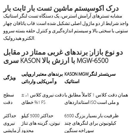
درک اکوسیستم ماشین تست بار ثابت بار
مشابه تسترهای آرامش استرس، یک دستگاه تست لنگر استاتیک
واجد شرایط از دو ماژول اصلی تشکیل شده است: قاب یاتاقان چهار
ستونی با سختی بالا و سیستم اندازه‌گیری و کنترل حلقه بسته سروو
الکترو هیدرولیک.
دو نوع بازار: برندهای غربی ممتاز در مقابل
سری KASON با ارزش بالا MGW-6500
سری
تستر لنگر
KASON MGW
برندهای معتبر اروپایی
ویژگی
استاتیک
و آمریکایی وارداتی
همان دقت کلاس 1 کاملاً مطابق با
دقت نیروی کلاس 1، ±
سطح
استانداردهای ISO و ملی است
1% خطای FS
دقت
ظرفیت بار بسیار بزرگ 6500
حداکثر 5000 کیلو
حداکثر
کیلونیوتن برای لنگرهای چند
نیوتن، گزینه های تناژ
نیروی
سوراخه سنگین
محدود
آزمایشی